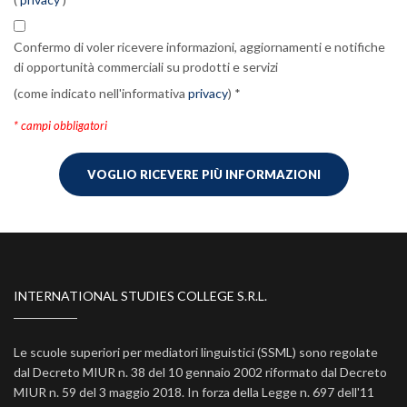
Confermo di voler ricevere informazioni, aggiornamenti e notifiche
di opportunità commerciali su prodotti e servizi
(come indicato nell'informativa
privacy
) *
* campi obbligatori
VOGLIO RICEVERE PIÙ INFORMAZIONI
INTERNATIONAL STUDIES COLLEGE S.R.L.
Le scuole superiori per mediatori linguistici (SSML) sono regolate
dal Decreto MIUR n. 38 del 10 gennaio 2002 riformato dal Decreto
MIUR n. 59 del 3 maggio 2018. In forza della Legge n. 697 dell'11