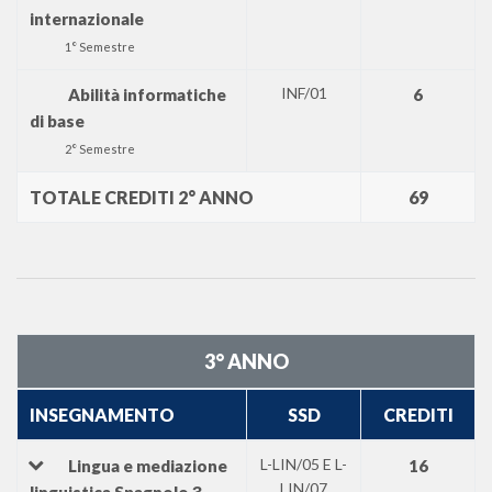
internazionale
1° Semestre
INF/01
Abilità informatiche
6
di base
2° Semestre
TOTALE CREDITI 2° ANNO
69
3° ANNO
INSEGNAMENTO
SSD
CREDITI
L-LIN/05 E L-
Lingua e mediazione
16
LIN/07
linguistica Spagnolo 3