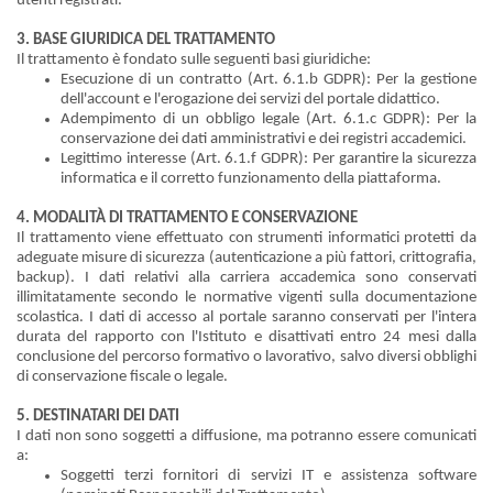
utenti registrati.
3. BASE GIURIDICA DEL TRATTAMENTO
Il trattamento è fondato sulle seguenti basi giuridiche:
Esecuzione di un contratto (Art. 6.1.b GDPR): Per la gestione
dell'account e l'erogazione dei servizi del portale didattico.
Adempimento di un obbligo legale (Art. 6.1.c GDPR): Per la
conservazione dei dati amministrativi e dei registri accademici.
Legittimo interesse (Art. 6.1.f GDPR): Per garantire la sicurezza
informatica e il corretto funzionamento della piattaforma.
4. MODALITÀ DI TRATTAMENTO E CONSERVAZIONE
Il trattamento viene effettuato con strumenti informatici protetti da
adeguate misure di sicurezza (autenticazione a più fattori, crittografia,
backup). I dati relativi alla carriera accademica sono conservati
illimitatamente secondo le normative vigenti sulla documentazione
scolastica. I dati di accesso al portale saranno conservati per l'intera
durata del rapporto con l'Istituto e disattivati entro 24 mesi dalla
conclusione del percorso formativo o lavorativo, salvo diversi obblighi
di conservazione fiscale o legale.
5. DESTINATARI DEI DATI
I dati non sono soggetti a diffusione, ma potranno essere comunicati
a:
Soggetti terzi fornitori di servizi IT e assistenza software