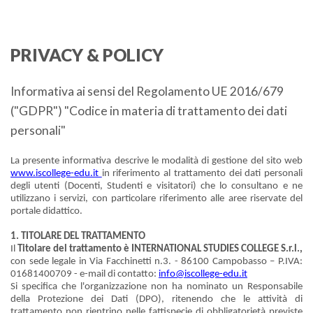
PRIVACY & POLICY
Informativa ai sensi del Regolamento UE 2016/679
("GDPR") "Codice in materia di trattamento dei dati
personali"
La presente informativa descrive le modalità di gestione del sito web
www.iscollege-edu.it
in riferimento al trattamento dei dati personali
degli utenti (Docenti, Studenti e visitatori) che lo consultano e ne
utilizzano i servizi, con particolare riferimento alle aree riservate del
portale didattico.
1. TITOLARE DEL TRATTAMENTO
Il
Titolare del trattamento è INTERNATIONAL STUDIES COLLEGE S.r.l.,
con sede legale in Via Facchinetti n.3. - 86100 Campobasso – P.IVA:
01681400709 - e-mail di contatto:
info@iscollege-edu.it
Si specifica che l'organizzazione non ha nominato un Responsabile
della Protezione dei Dati (DPO), ritenendo che le attività di
trattamento non rientrino nelle fattispecie di obbligatorietà previste